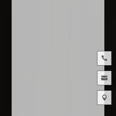


